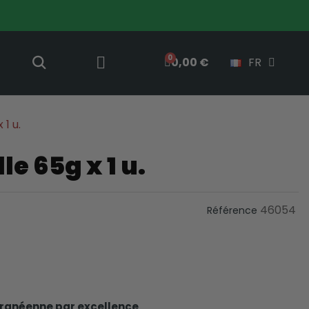
0,00 €
FR
 1 u.
le 65g x 1 u.
46054
Référence
rranéenne par excellence