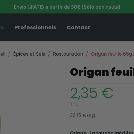
Envío GRATIS a partir de 50€ (Sólo península)
rs
Professionnels
Contact
eil
Épices et Sels
Restauration
Origan feuille 65g x
Origan feuil
2,35 €
TTC
36.15 €/Kg.
Origan : La touche médite