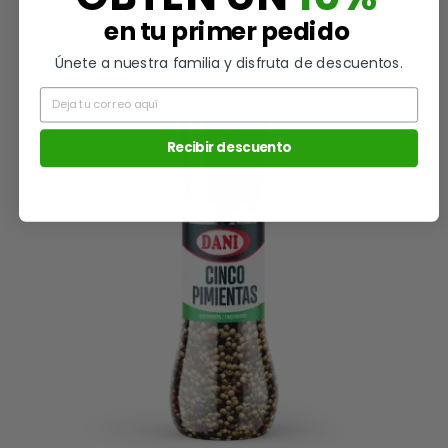
3,30 €
en tu primer pedido
Únete a nuestra familia y disfruta de descuentos.
Email
Recibir descuento