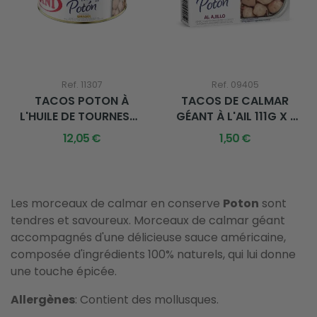
Ref. 11307
Ref. 09405
TACOS POTON À
TACOS DE CALMAR
L'HUILE DE TOURNESOL
GÉANT À L'AIL 111G X 1
900G X 1 U.
U.
12,05 €
1,50 €
Les morceaux de calmar en conserve
Poton
sont
tendres et savoureux. Morceaux de calmar géant
accompagnés d'une délicieuse sauce américaine,
composée d'ingrédients 100% naturels, qui lui donne
une touche épicée.
Allergènes
: Contient des mollusques.