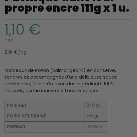
propre encre 111g x 1 u.
1,10 €
TTC
9.91 €/Kg.
Morceaux de Potón (calmar géant) en conserve,
tendres et accompagnés d'une délicieuse sauce
américaine, élaborée avec des ingrédients 100%
naturels, qui lui donne une touche épicée.
POID NET
240 gr.
POIDS NET DRAINÉ
156 gr.
FORMAT
RO85X3