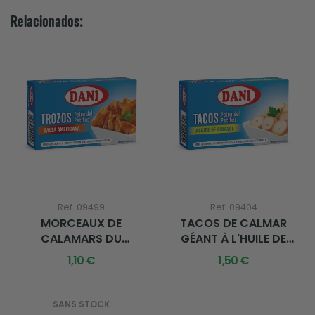
Relacionados:
Ref. 09499
Ref. 09404
MORCEAUX DE
TACOS DE CALMAR
CALAMARS DU
GÉANT À L'HUILE DE
PACIFIQUE EN SAUCE...
TOURNESOL...
1,10 €
1,50 €
SANS STOCK