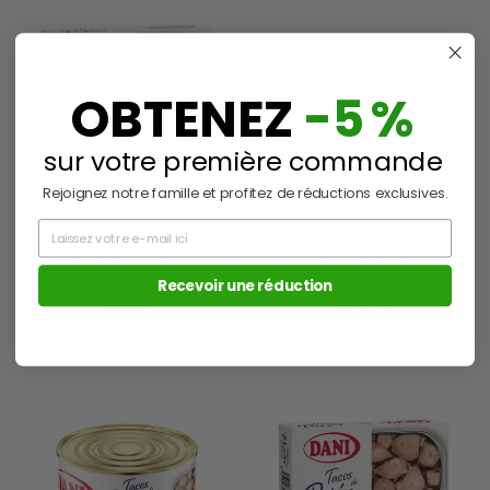
OBTENEZ
-5 %
sur votre première commande
Rejoignez notre famille et profitez de réductions exclusives.
Ref. 09403
Ref. 09805
Email
TACOS DE CALMAR
TACOS DE CALMAR
GÉANT À LA SAUCE
GÉANT À L'HUILE DE
Recevoir une réduction
MARINIÈRE 111G...
TOURNESOL...
1,50 €
3,35 €