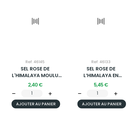
Ref. 46145
Ref. 46133
SEL ROSE DE
SEL ROSE DE
L'HIMALAYA MOULU
L’HIMALAYA EN
450G X 1 U.
ROCHES AVEC RÂPE
2,40 €
5,45 €
600G...
AJOUTER AU PANIER
AJOUTER AU PANIER