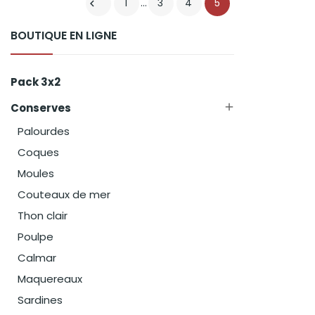
Poulpe
Calmar
Maquereaux
Sardines
Spécialités
Épices Et Sels

Restauration
Moulins
Pots
Sachets
Autres formats
Sel de l'Himalaya
Légumes
Moment Apéritif