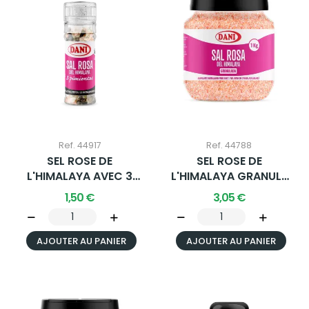
Ref. 44917
Ref. 44788
SEL ROSE DE
SEL ROSE DE
L'HIMALAYA AVEC 3
L'HIMALAYA GRANULÉ
POIVRES 80G X 1 U.
1000G X 1 U.
1,50 €
3,05 €
AJOUTER AU PANIER
AJOUTER AU PANIER