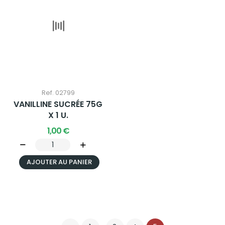
AJOUTER AU PANIER
1
…
3
4
5

BOUTIQUE EN LIGNE
Pack 3x2
Conserves

Palourdes
Coques
Moules
Couteaux de mer
Thon clair