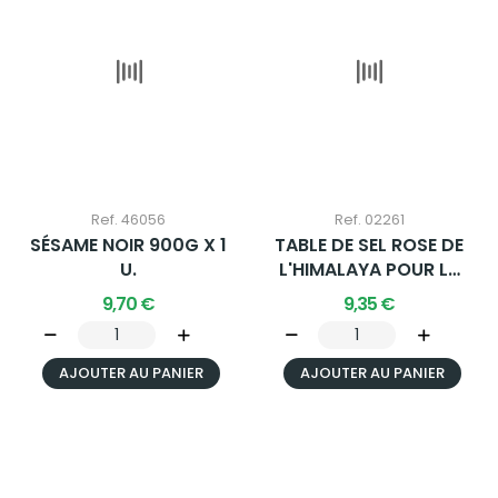
Ref. 46056
Ref. 02261
SÉSAME NOIR 900G X 1
TABLE DE SEL ROSE DE
U.
L'HIMALAYA POUR LA
CUISINE...
9,70 €
9,35 €
AJOUTER AU PANIER
AJOUTER AU PANIER