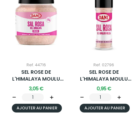
Ref. 44716
Ref. 02796
SEL ROSE DE
SEL ROSE DE
L'HIMALAYA MOULU
L'HIMALAYA MOULU
1000G X 1 U.
100G X 1 U.
3,05 €
0,95 €
AJOUTER AU PANIER
AJOUTER AU PANIER