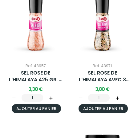
Ref. 43957
Ref. 43971
SEL ROSE DE
SEL ROSE DE
L'HIMALAYA 425 GR. X
L'HIMALAYA AVEC 3
1 U.
POIVRES 400G X 1 U.
3,30 €
3,80 €
AJOUTER AU PANIER
AJOUTER AU PANIER