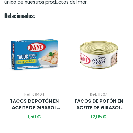
único de nuestros productos del mar.
Relacionados:
Ref. 09404
Ref. 11307
TACOS DE POTÓN EN
TACOS DE POTÓN EN
ACEITE DE GIRASOL
ACEITE DE GIRASOL
111G X 1 UD.
900G X 1 UD.
1,50 €
12,05 €