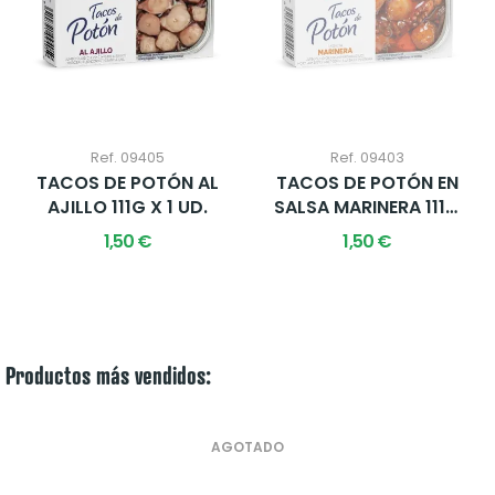
Ref. 09405
Ref. 09403
TACOS DE POTÓN AL
TACOS DE POTÓN EN
AJILLO 111G X 1 UD.
SALSA MARINERA 111G
X 1 UD.
1,50 €
1,50 €
Productos más vendidos:
AGOTADO