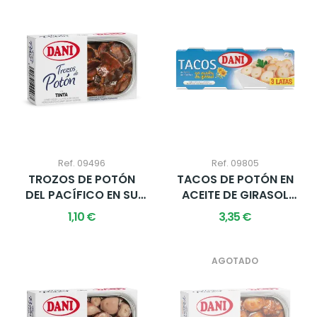
Ref. 09496
Ref. 09805
TROZOS DE POTÓN
TACOS DE POTÓN EN
DEL PACÍFICO EN SU
ACEITE DE GIRASOL
TINTA 111G X...
240G...
1,10 €
3,35 €
AGOTADO