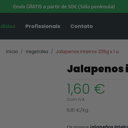
Envío GRATIS a partir de 50€ (Sólo península)
ndidos
Profissionais
Contato
Início
Vegetales
Jalapenos inteiros 235g x 1 u.
Jalapenos i
1,60 €
Com IVA
6.81 €/Kg.
Os nossos
jalapeños inteir