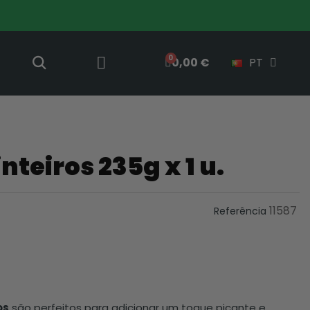
0,00 €
PT
nteiros 235g x 1 u.
11587
Referência
os
são perfeitos para adicionar um toque picante e