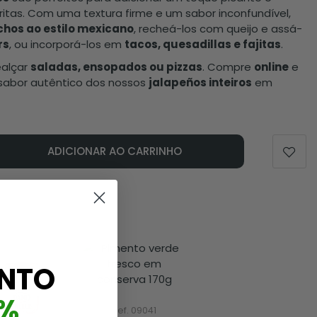
ritas. Com uma textura firme e um sabor inconfundível,
hos ao estilo mexicano
, recheá-los com queijo e assá-
rs
, ou incorporá-los em
tacos, quesadillas e fajitas
.
ealçar
saladas, ensopados ou pizzas
. Compre
online
e
 sabor autêntico dos nossos
jalapeños inteiros
em
ADICIONAR AO CARRINHO
NTO
%
Ref. 09041