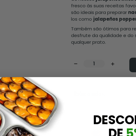
fresco às suas receitas favo
são ideais para preparar
nac
los como
jalapeños poppe
Também são ótimos para r
desfrute da qualidade e do
qualquer prato.
Relacionados:
DESCO
DE
5