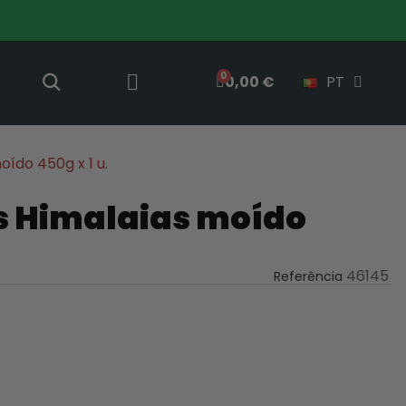
0,00 €
PT
oído 450g x 1 u.
os Himalaias moído
46145
Referência