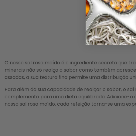
O nosso sal rosa moído é o ingrediente secreto que tr
minerais não só realça o sabor como também acrescenta
assadas, a sua textura fina permite uma distribuição u
Para além da sua capacidade de realçar o sabor, o sal
complemento para uma dieta equilibrada. Adicione-o às
nosso sal rosa moído, cada refeição torna-se uma exp