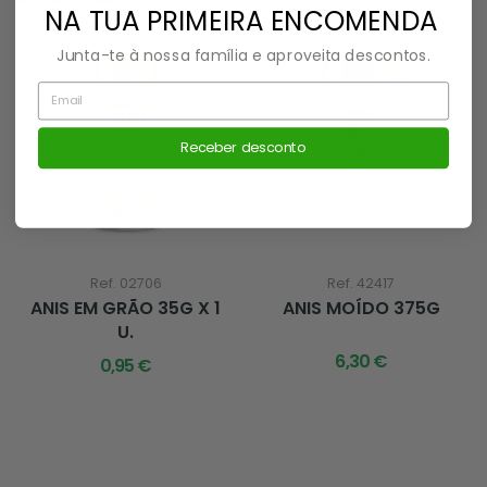
NA TUA PRIMEIRA ENCOMENDA
Junta-te à nossa família e aproveita descontos.
Insere o teu e-mail aqui
Receber desconto
Ref. 02706
Ref. 42417
ANIS EM GRÃO 35G X 1
ANIS MOÍDO 375G
U.
6,30 €
0,95 €